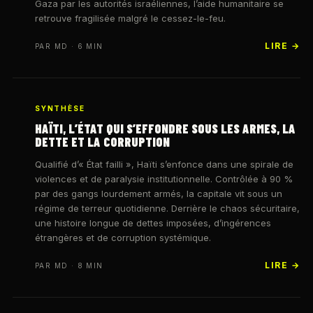
Gaza par les autorités israéliennes, l’aide humanitaire se
retrouve fragilisée malgré le cessez-le-feu.
LIRE →
PAR MD · 6 MIN
SYNTHÈSE
HAÏTI, L’ÉTAT QUI S’EFFONDRE SOUS LES ARMES, LA
DETTE ET LA CORRUPTION
Qualifié d’« État failli », Haïti s’enfonce dans une spirale de
violences et de paralysie institutionnelle. Contrôlée à 90 %
par des gangs lourdement armés, la capitale vit sous un
régime de terreur quotidienne. Derrière le chaos sécuritaire,
une histoire longue de dettes imposées, d’ingérences
étrangères et de corruption systémique.
LIRE →
PAR MD · 8 MIN