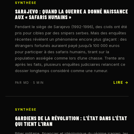
SYNTHÈSE
SARAJEVO : QUAND LA GUERRE A DONNÉ NAISSANCE
AUX « SAFARIS HUMAINS »
Pendant le siège de Sarajevo (1992-1996), des civils ont été
pris pour cibles par des snipers serbes. Mais des enquêtes
récentes révèlent un phénomène encore plus glaçant : des
étrangers fortunés auraient payé jusqu’à 100 000 euros
pour participer à des safaris humains, tirant sur la
population assiégée comme lors d’une chasse. Trente ans
après les faits, plusieurs enquêtes judiciaires relancent ce
dossier longtemps considéré comme une rumeur.
LIRE →
PAR MD · 5 MIN
SYNTHÈSE
GARDIENS DE LA RÉVOLUTION : L’ÉTAT DANS L’ÉTAT
QUI TIENT L’IRAN
Pilier militaire, financier et idéologique du régime iranien, les