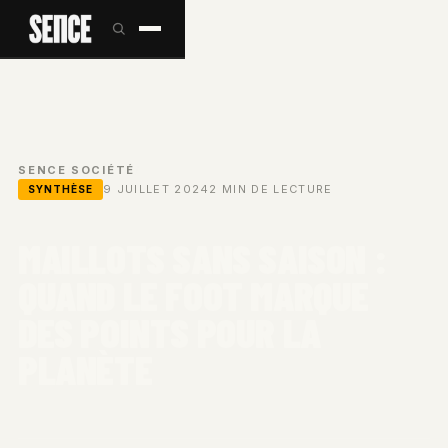
SENCE
/
SOCIÉTÉ
/
9 JUILLET 2024
2 MIN DE LECTURE
SYNTHÈSE
MAILLOTS SANS SAISON :
QUAND LE FOOT MARQUE
DES POINTS POUR LA
PLANÈTE