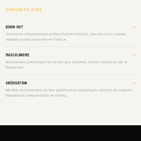
CONCEPTS CLÉS
BURN-OUT
Syndrome d'épuisement professionnel intense, non reconnu comme
maladie professionnelle en France.
MASCULINISME
Mouvement présentant les droits des hommes comme menacés par le
féminisme.
UBÉRISATION
Modèle économique où des plateformes numériques mettent en relation
travailleurs indépendants et clients.