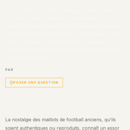
Alors que l’Euro 2024 en Allemagne attire l’attention
pour ses maillots esthétiques, une tendance plus
durable et respectueuse de l’environnement émerge
dans le monde du football : les maillots vintage. Loin
de se cantonner à un simple retour nostalgique, ces
pièces rééditées jouent un rôle crucial dans une mode
plus écoresponsable.
PAR
MOHAMED BENSMATI
PARTAGER →
POSER UNE QUESTION
La nostalgie des maillots de football anciens, qu'ils
soient authentiques ou reproduits, connaît un essor