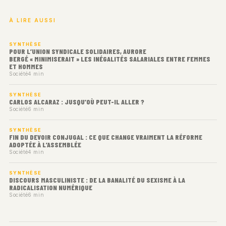
À LIRE AUSSI
SYNTHÈSE
POUR L’UNION SYNDICALE SOLIDAIRES, AURORE
BERGÉ « MINIMISERAIT » LES INÉGALITÉS SALARIALES ENTRE FEMMES
ET HOMMES
Société
4 min
SYNTHÈSE
CARLOS ALCARAZ : JUSQU’OÙ PEUT-IL ALLER ?
Société
6 min
SYNTHÈSE
FIN DU DEVOIR CONJUGAL : CE QUE CHANGE VRAIMENT LA RÉFORME
ADOPTÉE À L’ASSEMBLÉE
Société
4 min
SYNTHÈSE
DISCOURS MASCULINISTE : DE LA BANALITÉ DU SEXISME À LA
RADICALISATION NUMÉRIQUE
Société
6 min