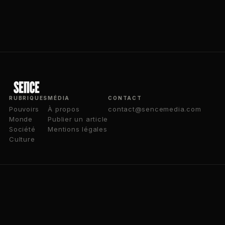
RUBRIQUES
MÉDIA
CONTACT
Pouvoirs
À propos
contact@sencemedia.com
Monde
Publier un article
Société
Mentions légales
Culture
© 2024 SENCE MEDIA — TOUS DROITS RÉSERVÉS
MÉDIA INDÉPENDANT — PARIS, FRANCE
AUTEUR