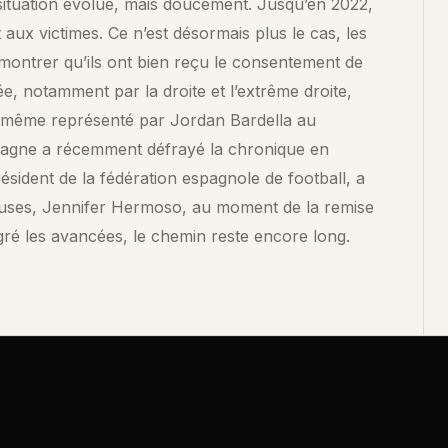
situation évolue, mais doucement. Jusqu’en 2022,
aux victimes. Ce n’est désormais plus le cas, les
montrer qu’ils ont bien reçu le consentement de
uée, notamment par la droite et l’extrême droite,
ui-même représenté par Jordan Bardella au
pagne a récemment défrayé la chronique en
ésident de la fédération espagnole de football, a
uses, Jennifer Hermoso, au moment de la remise
gré les avancées, le chemin reste encore long.