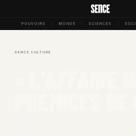
POUVOIRS
MONDE
SCIENCES
SOC
SENCE
/
CULTURE
/
« L’AFFAIRE 
PRÉMICES DE
CINÉMA