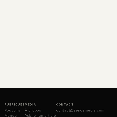
RUBRIQUES
MÉDIA
CONTACT
Pouvoirs
À propos
contact@sencemedia.com
Monde
Publier un article