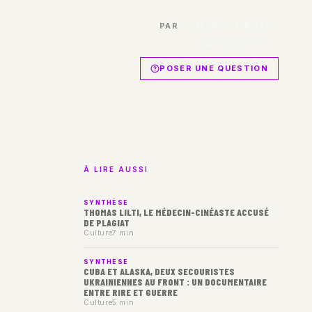
PAR
ROMANE LE ROYER
PARTAGER →
POSER UNE QUESTION
À LIRE AUSSI
SYNTHÈSE
THOMAS LILTI, LE MÉDECIN-CINÉASTE ACCUSÉ
DE PLAGIAT
Culture
7 min
SYNTHÈSE
CUBA ET ALASKA, DEUX SECOURISTES
UKRAINIENNES AU FRONT : UN DOCUMENTAIRE
ENTRE RIRE ET GUERRE
Culture
5 min