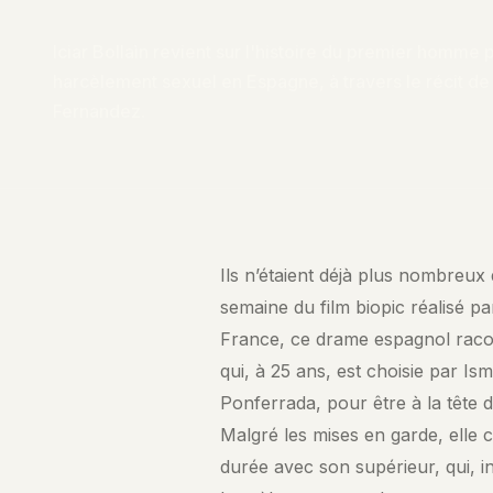
Iciar Bollaìn revient sur l'histoire du premier homme
harcèlement sexuel en Espagne, à travers le récit d
Fernandez.
Ils n’étaient déjà plus nombreux 
semaine du film biopic réalisé pa
France, ce drame espagnol racon
qui, à 25 ans, est choisie par I
Ponferrada, pour être à la tête 
Malgré les mises en garde, elle
durée avec son supérieur, qui, 