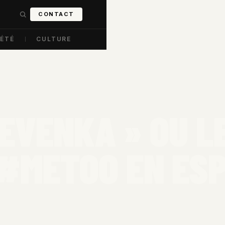
CONTACT
IÉTÉ
CULTURE
NEVENKA » OU L
 #METOO EN ES