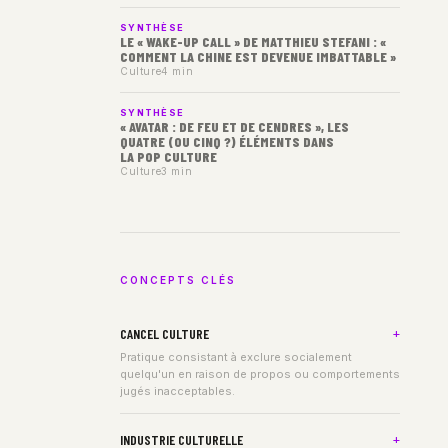
SYNTHÈSE
LE « WAKE-UP CALL » DE MATTHIEU STEFANI : «
COMMENT LA CHINE EST DEVENUE IMBATTABLE »
Culture
4 min
SYNTHÈSE
« AVATAR : DE FEU ET DE CENDRES », LES
QUATRE (OU CINQ ?) ÉLÉMENTS DANS
LA POP CULTURE
Culture
3 min
CONCEPTS CLÉS
CANCEL CULTURE
Pratique consistant à exclure socialement
quelqu'un en raison de propos ou comportements
jugés inacceptables.
INDUSTRIE CULTURELLE