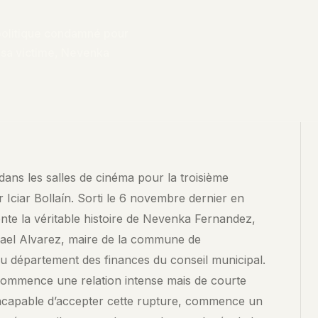
 politique condamné pour
e sa victime, Nevenka
×
POSER UNE QUESTION À NOS CONTENUS
dans les salles de cinéma pour la troisième
Interrogez les analyses SENCE. La recherche explore le contenu
r Iciar Bollaín. Sorti le 6 novembre dernier en
de cet article et de nos archives pour trouver les passages les
te la véritable histoire de Nevenka Fernandez,
plus pertinents.
smael Alvarez, maire de la commune de
CHERCHER →
du département des finances du conseil municipal.
 commence une relation intense mais de courte
QUESTIONS FRÉQUENTES
incapable d’accepter cette rupture, commence un