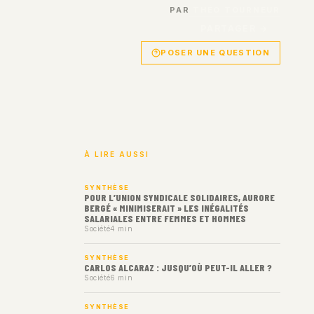
PAR
THÉO TOURNEUR
PARTAGER →
POSER UNE QUESTION
À LIRE AUSSI
SYNTHÈSE
POUR L’UNION SYNDICALE SOLIDAIRES, AURORE
BERGÉ « MINIMISERAIT » LES INÉGALITÉS
SALARIALES ENTRE FEMMES ET HOMMES
Société
4 min
SYNTHÈSE
CARLOS ALCARAZ : JUSQU’OÙ PEUT-IL ALLER ?
Société
6 min
SYNTHÈSE