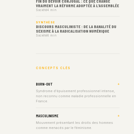
FIN DU DEVOIR CONJUGAL : CE QUE CHANGE
VRAIMENT LA RÉFORME ADOPTÉE À L’ASSEMBLÉE
Société
4 min
SYNTHÈSE
DISCOURS MASCULINISTE : DE LA BANALITÉ DU
SEXISME À LA RADICALISATION NUMÉRIQUE
Société
6 min
CONCEPTS CLÉS
BURN-OUT
Syndrome d'épuisement professionnel intense,
non reconnu comme maladie professionnelle en
France.
MASCULINISME
Mouvement présentant les droits des hommes
comme menacés par le féminisme.