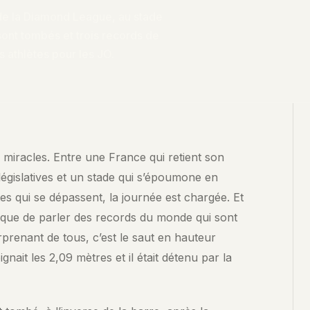
l de la Diamond League, au stade
sont tombés et trois records de
s athlètes pour les JO.
×
POSER UNE QUESTION À NOS CONTENUS
es miracles. Entre une France qui retient son
Interrogez les analyses SENCE. La recherche explore le contenu
législatives et un stade qui s’époumone en
de cet article et de nos archives pour trouver les passages les
s qui se dépassent, la journée est chargée. Et
plus pertinents.
ue de parler des records du monde qui sont
CHERCHER →
rprenant de tous, c’est le saut en hauteur
gnait les 2,09 mètres et il était détenu par la
QUESTIONS FRÉQUENTES