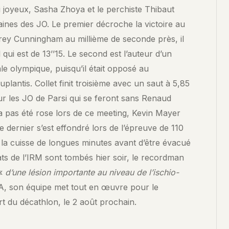
i joyeux, Sasha Zhoya et le perchiste Thibaut
maines des JO. Le premier décroche la victoire au
Trey Cunningham au millième de seconde près, il
qui est de 13’’15. Le second est l’auteur d’un
le olympique, puisqu’il était opposé au
ntis. Collet finit troisième avec un saut à 5,85
ur les JO de Parsi qui se feront sans Renaud
ra pas été rose lors de ce meeting, Kevin Mayer
Ce dernier s’est effondré lors de l’épreuve de 110
nu la cuisse de longues minutes avant d’être évacué
ats de l’IRM sont tombés hier soir, le recordman
 «
d’une lésion importante au niveau de l’ischio-
, son équipe met tout en œuvre pour le
t du décathlon, le 2 août prochain.