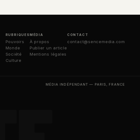
RUBRIQUES
MÉDIA
CONTACT
Pouvoirs
À propos
contact@sencemedia.com
Monde
Publier un article
Société
Mentions légales
Culture
MÉDIA INDÉPENDANT — PARIS, FRANCE
TE