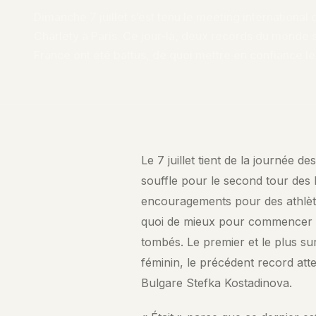
Dimanche 7 juillet s’est tenu le meeting internationa
Charléty à Paris. Ce jour-là, deux records du monde 
France ont été battus, de quoi mettre en confiance le
Le 7 juillet tient de la journée d
souffle pour le second tour des 
encouragements pour des athlète
quoi de mieux pour commencer q
tombés. Le premier et le plus su
féminin, le précédent record attei
Bulgare Stefka Kostadinova.