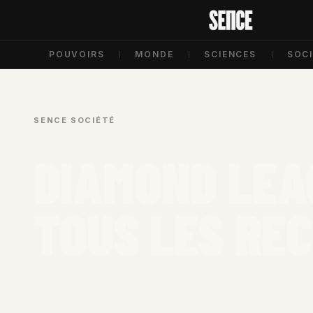
POUVOIRS
MONDE
SCIENCES
SOC
SENCE
/
SOCIÉTÉ
/
DIAMOND LEA
TOUS LES RE