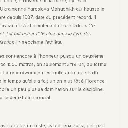
t tombé, à l’inverse de la barre, après la
’Ukrainienne Yaroslava Mahuchikh qui hausse le
re depuis 1987, date du précédent record. Il
 niveau et c’est maintenant chose faite. «
Ce
, j’ai fait entrer l’Ukraine dans le livre des
faction
! » s’exclame l’athlète.
mes sont encore à l’honneur puisqu'un deuxième
t de 1500 mètres, en seulement 3’49’’04, au terme
u. La recordwoman n’est nulle autre que Faith
le temps qu’elle a fait un an plus tôt à Florence,
core un peu plus sa domination sur la discipline,
ur le demi-fond mondial.
as non plus en reste, ils ont, eux aussi, pris part