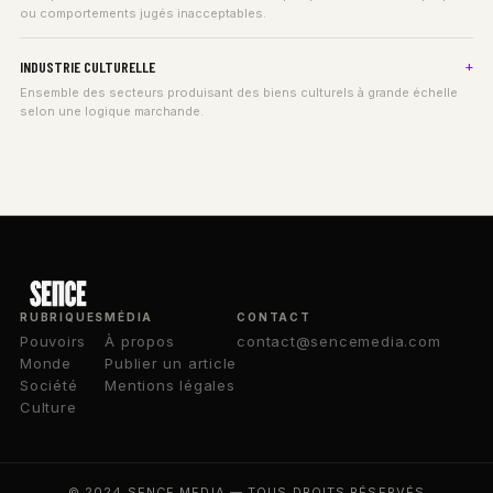
ou comportements jugés inacceptables.
INDUSTRIE CULTURELLE
Ensemble des secteurs produisant des biens culturels à grande échelle
selon une logique marchande.
RUBRIQUES
MÉDIA
CONTACT
Pouvoirs
À propos
contact@sencemedia.com
Monde
Publier un article
Société
Mentions légales
Culture
© 2024 SENCE MEDIA — TOUS DROITS RÉSERVÉS