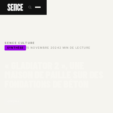
SENCE
/
CULTURE
/
15 NOVEMBRE 2024
2 MIN DE LECTURE
SYNTHÈSE
« GLADIATOR 2 », UNE
MAISON DE PAILLE SUR DES
FONDATIONS DE BÉTON
CINÉMA