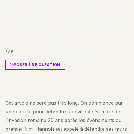
Il aura fallu attendre 24 ans pour que Ridley Scott
donne une suite au péplum le plus célèbre du XXIe
siècle. Mercredi dernier Gladiator 2 a fait son
apparition dans nos salles… en oubliant la dose de
frissons de son grand frère.
PAR
THÉO TOURNEUR
PARTAGER →
POSER UNE QUESTION
Cet article ne sera pas très long. On commence par
une bataille pour défendre une ville de Numibie de
l’invasion romaine 20 ans après les événements du
premier film. Hannoh est appelé à défendre ses murs