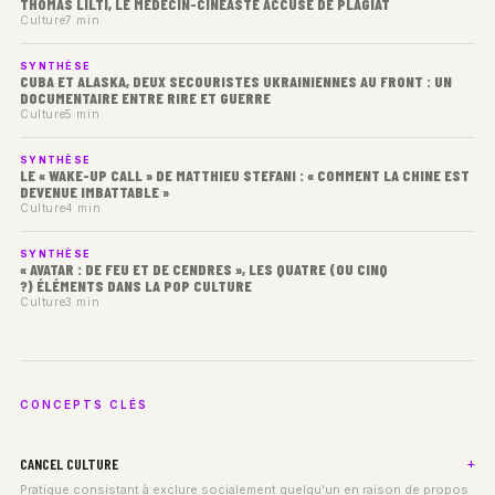
THOMAS LILTI, LE MÉDECIN-CINÉASTE ACCUSÉ DE PLAGIAT
Culture
7 min
SYNTHÈSE
CUBA ET ALASKA, DEUX SECOURISTES UKRAINIENNES AU FRONT : UN
DOCUMENTAIRE ENTRE RIRE ET GUERRE
Culture
5 min
SYNTHÈSE
LE « WAKE-UP CALL » DE MATTHIEU STEFANI : « COMMENT LA CHINE EST
DEVENUE IMBATTABLE »
Culture
4 min
SYNTHÈSE
« AVATAR : DE FEU ET DE CENDRES », LES QUATRE (OU CINQ
?) ÉLÉMENTS DANS LA POP CULTURE
Culture
3 min
CONCEPTS CLÉS
CANCEL CULTURE
Pratique consistant à exclure socialement quelqu'un en raison de propos