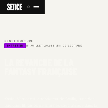
SENCE
/
CULTURE
/
15 JUILLET 2024
3 MIN DE LECTURE
ENTRETIEN
LA REVANCHE DE LA
FANTASY FRANÇAISE
Xavier Vernet est le fondateur de Scylla, l’une des
quelques librairies parisiennes spécialisées dans la