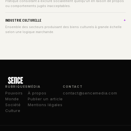
Pratique consistant à exclure socialement quelqu'un en raison de propos
ou comportements jugés inacceptables.
INDUSTRIE CULTURELLE
Ensemble des secteurs produisant des biens culturels à grande échelle
selon une logique marchande.
RUBRIQUES
MÉDIA
CONTACT
Pouvoirs
À propos
contact@sencemedia.com
Monde
Publier un article
Société
Mentions légales
Culture