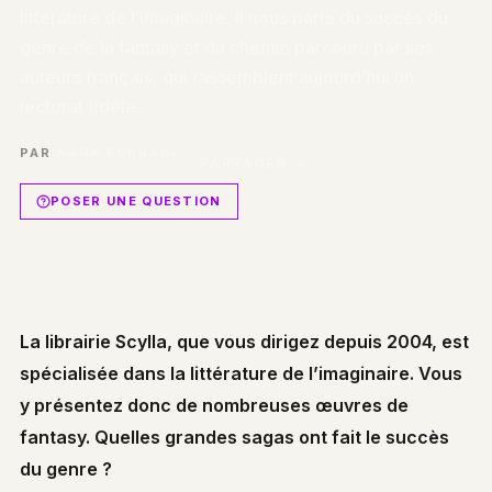
littérature de l’imaginaire. Il nous parle du succès du
genre de la fantasy et du chemin parcouru par ses
auteurs français, qui rassemblent aujourd’hui un
lectorat fidèle.
PAR
ANNA FOURAGE
PARTAGER →
POSER UNE QUESTION
La librairie Scylla, que vous dirigez depuis 2004, est
spécialisée dans la littérature de l’imaginaire. Vous
y présentez donc de nombreuses œuvres de
fantasy. Quelles grandes sagas ont fait le succès
du genre ?