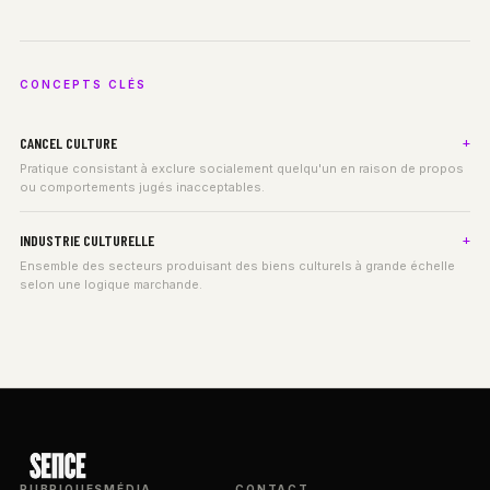
CONCEPTS CLÉS
CANCEL CULTURE
Pratique consistant à exclure socialement quelqu'un en raison de propos
ou comportements jugés inacceptables.
INDUSTRIE CULTURELLE
Ensemble des secteurs produisant des biens culturels à grande échelle
selon une logique marchande.
RUBRIQUES
MÉDIA
CONTACT