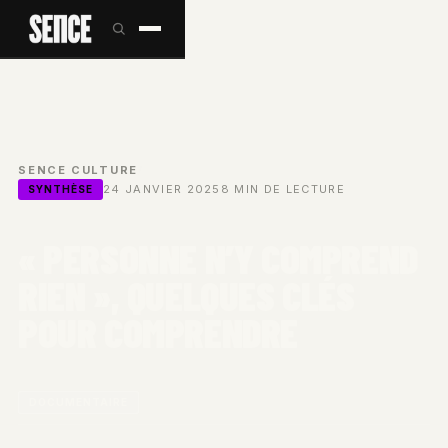
SENCE
/
CULTURE
/
24 JANVIER 2025
8 MIN DE LECTURE
SYNTHÈSE
« PERSONNE N’Y COMPREND
RIEN », QUELQUES CLÉS
POUR COMPRENDRE
DOCUMENTAIRE