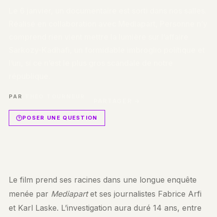
Le 6 janvier, un documentaire est sorti dans nos salles.
Réalisé en collaboration avec Mediapart, Personne n’y
comprend rien vient mettre la lumière sur l’affaire
Sarkozy-Kadhafi, un formidable imbroglio politique et
l’un, si ce n’est le plus gros scandale de notre
république.
PAR
THÉO TOURNEUR
PARTAGER →
POSER UNE QUESTION
Le film prend ses racines dans une longue enquête
menée par
Mediapart
et ses journalistes Fabrice Arfi
et Karl Laske. L’investigation aura duré 14 ans, entre