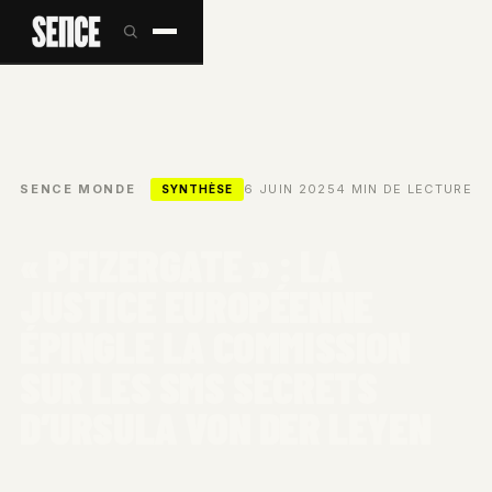
SENCE
/
MONDE
/
6 JUIN 2025
4 MIN DE LECTURE
SYNTHÈSE
« PFIZERGATE » : LA
JUSTICE EUROPÉENNE
ÉPINGLE LA COMMISSION
SUR LES SMS SECRETS
D’URSULA VON DER LEYEN