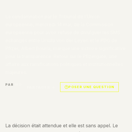
La condamnation par le Tribunal de l’Union
européenne, mercredi 14 mai, de la Commission
européenne pour avoir refusé de divulguer les SMS
échangés entre Ursula von der Leyen et le PDG de
Pfizer, Albert Bourla, marque une victoire significative
pour la transparence. Retour sur le Pfizergate, une
affaire aux ramifications politiques et institutionnelles
majeures.
PAR
MD
POSER UNE QUESTION
PARTAGER →
La décision était attendue et elle est sans appel. Le