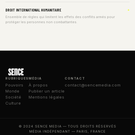
DROIT INTERNATIONAL HUMANITAIRE
Ensemble de règles qui limitent les effets des conflits armés pour
protéger les personnes non combattantes.
RUBRIQUES
MÉDIA
CONTACT
Pouvoirs
À propos
contact@sencemedia.com
Monde
Publier un article
Société
Mentions légales
Culture
© 2024 SENCE MEDIA — TOUS DROITS RÉSERVÉS
MÉDIA INDÉPENDANT — PARIS, FRANCE