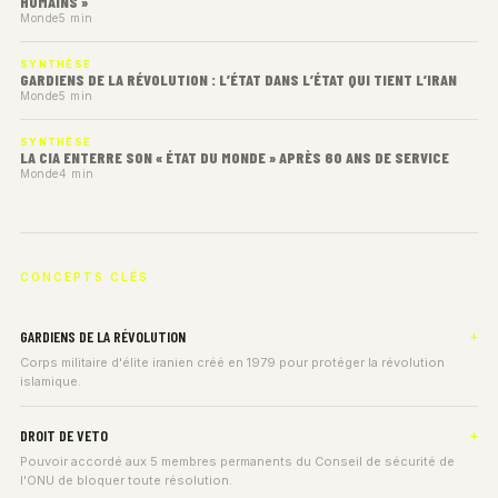
HUMAINS »
Monde
5 min
SYNTHÈSE
GARDIENS DE LA RÉVOLUTION : L’ÉTAT DANS L’ÉTAT QUI TIENT L’IRAN
Monde
5 min
SYNTHÈSE
LA CIA ENTERRE SON « ÉTAT DU MONDE » APRÈS 60 ANS DE SERVICE
Monde
4 min
CONCEPTS CLÉS
GARDIENS DE LA RÉVOLUTION
Corps militaire d'élite iranien créé en 1979 pour protéger la révolution
islamique.
DROIT DE VETO
Pouvoir accordé aux 5 membres permanents du Conseil de sécurité de
l'ONU de bloquer toute résolution.