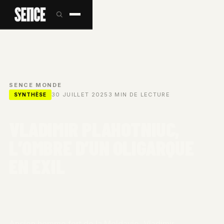
SENCE
/
MONDE
/
30 JUILLET 2025
3 MIN DE LECTURE
SYNTHÈSE
VLADIMIR PLAHOTNIUC,
L’OMBRE D’UN OLIGARQUE
EN EXIL
Ancien homme fort de la Moldavie, Vladimir