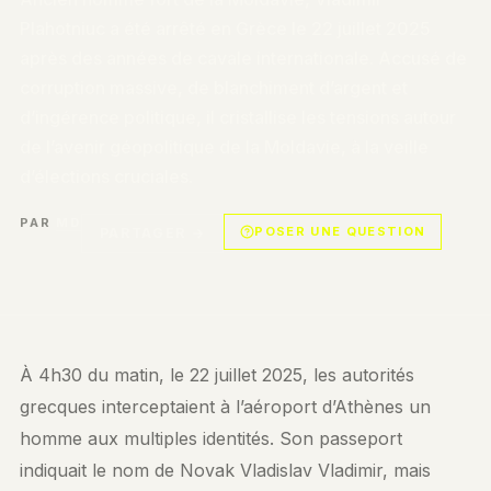
Plahotniuc a été arrêté en Grèce le 22 juillet 2025
après des années de cavale internationale. Accusé de
corruption massive, de blanchiment d’argent et
d’ingérence politique, il cristallise les tensions autour
de l’avenir géopolitique de la Moldavie, à la veille
d’élections cruciales.
PAR
MD
POSER UNE QUESTION
PARTAGER →
À 4h30 du matin, le 22 juillet 2025, les autorités
grecques interceptaient à l’aéroport d’Athènes un
homme aux multiples identités. Son passeport
indiquait le nom de Novak Vladislav Vladimir, mais