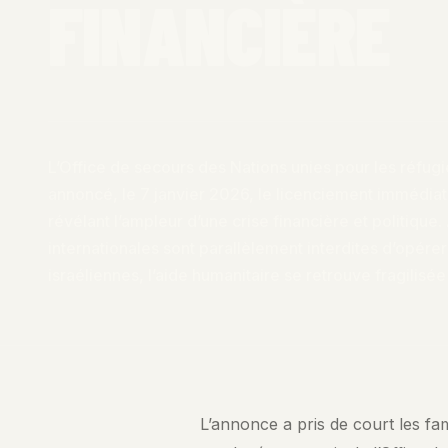
FINANCIÈRE
L’Office de secours des Nations unies pour les réfu
annoncé, le 7 janvier 2026, le licenciement immédia
révélant l’ampleur d’une crise financière et politique
internationales sont parallèlement interdites d’opérer
israéliennes, l’aide humanitaire se retrouve fragilisé
L’annonce a pris de court les f