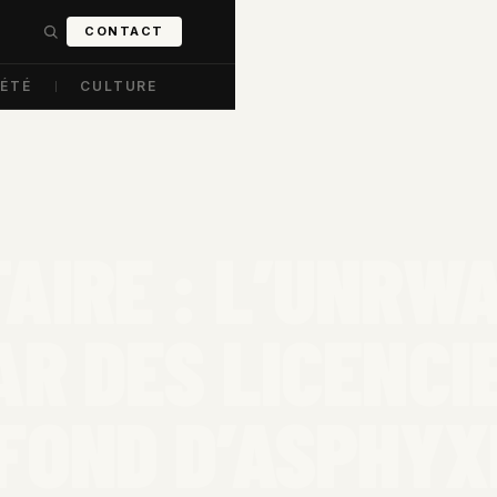
CONTACT
IÉTÉ
CULTURE
AIRE : L’UNRW
AR DES LICENC
FOND D’ASPHYX