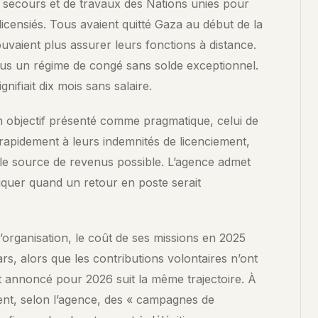
e secours et de travaux des Nations unies pour
de cet article et de nos archives pour trouver les passages les
 licensiés. Tous avaient quitté Gaza au début de la
plus pertinents.
vaient plus assurer leurs fonctions à distance.
CHERCHER →
ous un régime de congé sans solde exceptionnel.
nifiait dix mois sans salaire.
QUESTIONS FRÉQUENTES
n objectif présenté comme pragmatique, celui de
rapidement à leurs indemnités de licenciement,
e source de revenus possible. L’agence admet
diquer quand un retour en poste serait
’organisation, le coût de ses missions en 2025
ars, alors que les contributions volontaires n’ont
cit annoncé pour 2026 suit la même trajectoire. À
utent, selon l’agence, des « campagnes de