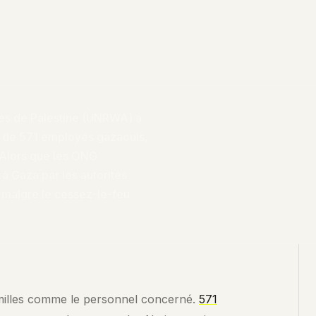
giés de Palestine (UNRWA) a
t de 571 employés gazaouis,
. Alors que les ONG
 à Gaza par les autorités
e malgré le cessez-le-feu.
×
POSER UNE QUESTION À NOS CONTENUS
amilles comme le personnel concerné.
571
Interrogez les analyses SENCE. La recherche explore le contenu