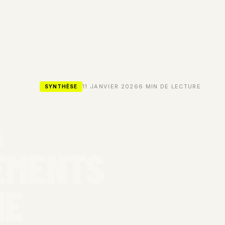
11 JANVIER 2026
6 MIN DE LECTURE
SYNTHÈSE
A
IEMENTS
IE