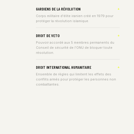
GARDIENS DE LA RÉVOLUTION
Corps militaire d'élite iranien créé en 1979 pour
protéger la révolution islamique.
DROIT DE VETO
Pouvoir accordé aux 5 membres permanents du
Conseil de sécurité de l'ONU de bloquer toute
résolution.
DROIT INTERNATIONAL HUMANITAIRE
Ensemble de règles qui limitent les effets des
conflits armés pour protéger les personnes non
combattantes.