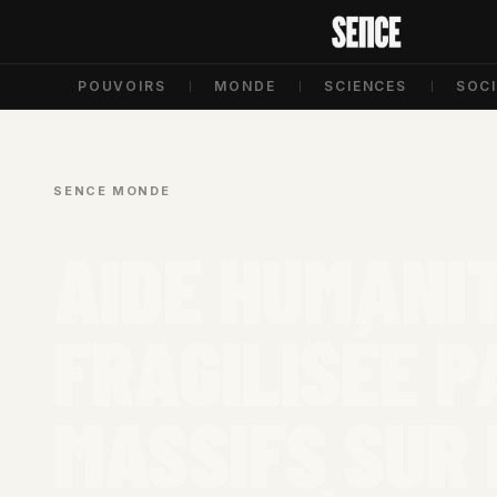
POUVOIRS
MONDE
SCIENCES
SOC
SENCE
/
MONDE
/
AIDE HUMANIT
FRAGILISÉE P
MASSIFS SUR 