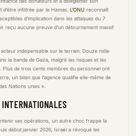
onfiance des donateurs et à délégitimer son
 d’être infiltrée par le Hamas.
L’ONU
reconnaît
eptibles d’implication dans les attaques du 7
oir reçu aucune preuve d’un détournement massif
teur indispensable sur le terrain. Douze mille
ns la bande de Gaza, malgré les risques et les
s. Plus de trois cents membres du personnel ont
erre, un bilan que l’agence qualifie elle-même de
des Nations unies ».
G INTERNATIONALES
tenir ses opérations, un autre choc frappe la
uis début janvier 2026, Israël a révoqué les