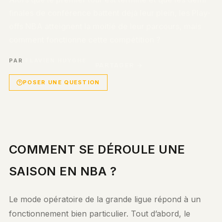
finales de conférence battent déjà leur plein, les Play-
offs NBA atteignent la moitié de leur parcours, mais
comment fonctionne cette compétition ?
PAR
FLAVIEN HUYGHE
PARTAGER →
POSER UNE QUESTION
COMMENT SE DÉROULE UNE
SAISON EN NBA ?
Le mode opératoire de la grande ligue répond à un
fonctionnement bien particulier. Tout d’abord, le