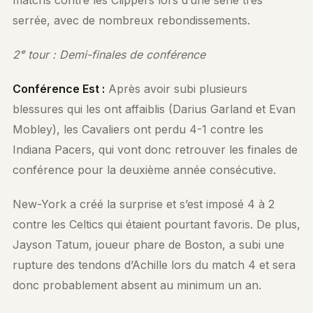
serrée, avec de nombreux rebondissements.
2ᵉ tour : Demi-finales de conférence
Conférence Est :
Après avoir subi plusieurs
blessures qui les ont affaiblis (Darius Garland et Evan
Mobley), les Cavaliers ont perdu 4-1 contre les
Indiana Pacers, qui vont donc retrouver les finales de
conférence pour la deuxième année consécutive.
New-York a créé la surprise et s’est imposé 4 à 2
contre les Celtics qui étaient pourtant favoris. De plus,
Jayson Tatum, joueur phare de Boston, a subi une
rupture des tendons d’Achille lors du match 4 et sera
donc probablement absent au minimum un an.