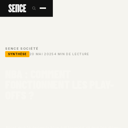
SENCE
/
SOCIÉTÉ
/
20 MAI 2025
4 MIN DE LECTURE
SYNTHÈSE
NBA : COMMENT
FONCTIONNENT LES PLAY-
OFFS ?
Alors que le premier tour est terminé et que les demi-