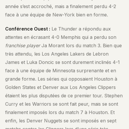
année s’est accroché, mais a finalement perdu 4-2
face à une équipe de New-York bien en forme.
Conférence Ouest :
Le Thunder a répondu aux
attentes en écrasant 4-0 Memphis qui a perdu son
franchise player
Ja Morant lors du match 3. Bien que
très attendu, les Los Angeles Lakers de Lebron
James et Luka Doncic se sont durement inclinés 4-1
face à une équipe de Minnesota surprenante et en
grande forme. Les séries qui opposaient Houston à
Golden States et Denver aux Los Angeles Clippers
étaient les plus disputées de ce premier tour. Stephen
Curry et les Warriors se sont fait peur, mais se sont
finalement imposés lors du match 7 à Houston. Et
enfin, les Denver Nuggets se sont imposés en sept
matchs contre les Clippers lors d’une série très