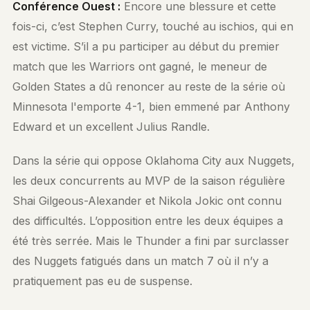
Conférence Ouest :
Encore une blessure et cette
fois-ci, c’est Stephen Curry, touché au ischios, qui en
est victime. S’il a pu participer au début du premier
match que les Warriors ont gagné, le meneur de
Golden States a dû renoncer au reste de la série où
Minnesota l'emporte 4-1, bien emmené par Anthony
Edward et un excellent Julius Randle.
Dans la série qui oppose Oklahoma City aux Nuggets,
les deux concurrents au MVP de la saison régulière
Shai Gilgeous-Alexander et Nikola Jokic ont connu
des difficultés. L’opposition entre les deux équipes a
été très serrée. Mais le Thunder a fini par surclasser
des Nuggets fatigués dans un match 7 où il n’y a
pratiquement pas eu de suspense.