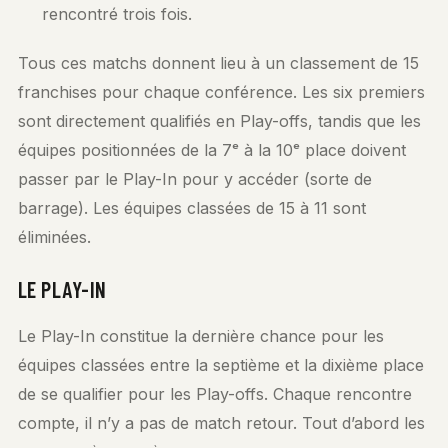
rencontré trois fois.
Tous ces matchs donnent lieu à un classement de 15
franchises pour chaque conférence. Les six premiers
sont directement qualifiés en Play-offs, tandis que les
équipes positionnées de la 7ᵉ à la 10ᵉ place doivent
passer par le Play-In pour y accéder (sorte de
barrage). Les équipes classées de 15 à 11 sont
éliminées.
LE PLAY-IN
Le Play-In constitue la dernière chance pour les
équipes classées entre la septième et la dixième place
de se qualifier pour les Play-offs. Chaque rencontre
compte, il n’y a pas de match retour. Tout d’abord les