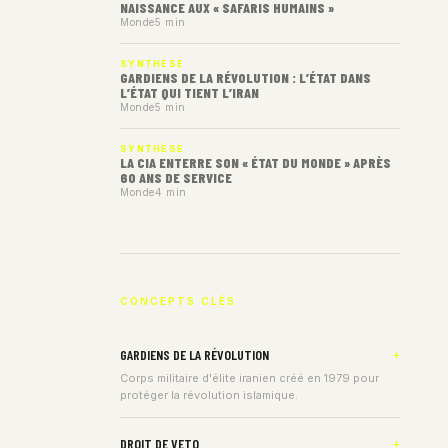
NAISSANCE AUX « SAFARIS HUMAINS »
Monde
5 min
SYNTHÈSE
GARDIENS DE LA RÉVOLUTION : L’ÉTAT DANS
L’ÉTAT QUI TIENT L’IRAN
Monde
5 min
SYNTHÈSE
LA CIA ENTERRE SON « ÉTAT DU MONDE » APRÈS
60 ANS DE SERVICE
Monde
4 min
CONCEPTS CLÉS
GARDIENS DE LA RÉVOLUTION
Corps militaire d'élite iranien créé en 1979 pour
protéger la révolution islamique.
DROIT DE VETO