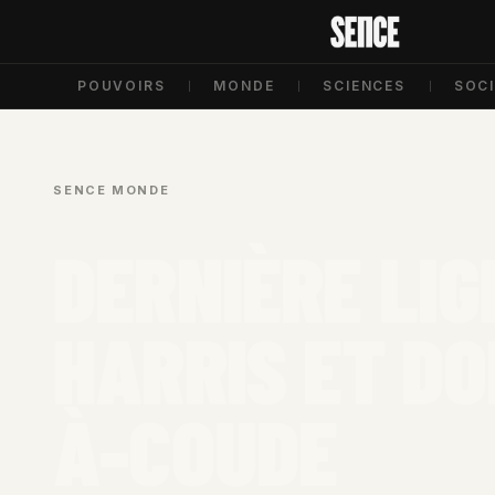
POUVOIRS
MONDE
SCIENCES
SOC
SENCE
/
MONDE
/
DERNIÈRE LIG
HARRIS ET D
À-COUDE