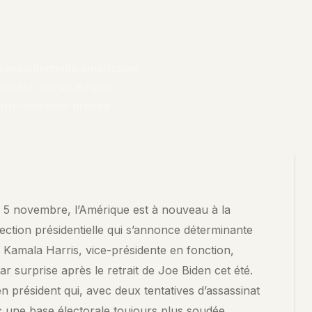
n présidentielle américaine
ant sur des stratégies
profondément divisée.
×
POSER UNE QUESTION À NOS CONTENUS
 5 novembre, l’Amérique est à nouveau à la
Interrogez les analyses SENCE. La recherche explore le contenu
ction présidentielle qui s’annonce déterminante
de cet article et de nos archives pour trouver les passages les
, Kamala Harris, vice-présidente en fonction,
plus pertinents.
r surprise après le retrait de Joe Biden cet été.
CHERCHER →
n président qui, avec deux tentatives d’assassinat
ec une base électorale toujours plus soudée.