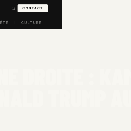
CONTACT
IÉTÉ
CULTURE
NE DROITE : K
ONALD TRUMP A