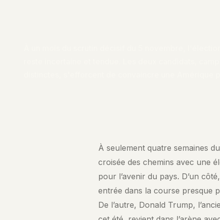
À un mois du scrutin décisif du 5 novembre, l'électio
reste incertaine et tendue. Les deux candidats, camp
distinctes, s'efforcent de convaincre une Amérique 
À seulement quatre semaines du
croisée des chemins avec une éle
pour l’avenir du pays. D’un côté
entrée dans la course presque pa
De l’autre, Donald Trump, l’ancie
cet été, revient dans l’arène av