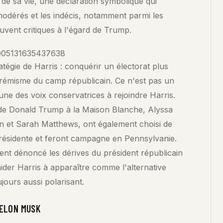
de sa vie, une déclaration symbolique qui
 modérés et les indécis, notamment parmi les
uvent critiques à l'égard de Trump.
43005131635437638
ratégie de Harris : conquérir un électorat plus
xtrémisme du camp républicain. Ce n'est pas un
'une des voix conservatrices à rejoindre Harris.
 de Donald Trump à la Maison Blanche, Alyssa
on et Sarah Matthews, ont également choisi de
présidente et feront campagne en Pennsylvanie.
ent dénoncé les dérives du président républicain
ider Harris à apparaître comme l'alternative
ours aussi polarisant.
’ELON MUSK