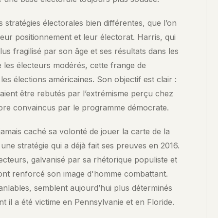
QUESTIONS FRÉQUENTES
stratégies électorales bien différentes, que l’on
r positionnement et leur électorat. Harris, qui
s fragilisé par son âge et ses résultats dans les
e les électeurs modérés, cette frange de
les élections américaines. Son objectif est clair :
rraient être rebutés par l’extrémisme perçu chez
ore convaincus par le programme démocrate.
amais caché sa volonté de jouer la carte de la
une stratégie qui a déjà fait ses preuves en 2016.
ecteurs, galvanisé par sa rhétorique populiste et
 ont renforcé son image d'homme combattant.
branlables, semblent aujourd’hui plus déterminés
t il a été victime en Pennsylvanie et en Floride.