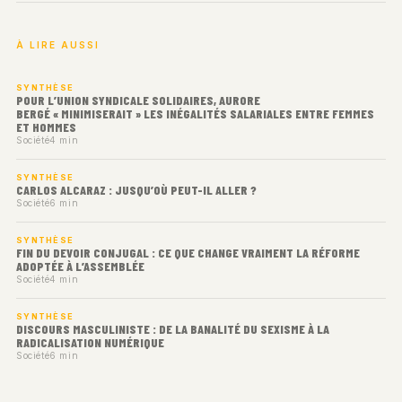
À LIRE AUSSI
SYNTHÈSE
POUR L’UNION SYNDICALE SOLIDAIRES, AURORE
BERGÉ « MINIMISERAIT » LES INÉGALITÉS SALARIALES ENTRE FEMMES
ET HOMMES
Société
4 min
SYNTHÈSE
CARLOS ALCARAZ : JUSQU’OÙ PEUT-IL ALLER ?
Société
6 min
SYNTHÈSE
FIN DU DEVOIR CONJUGAL : CE QUE CHANGE VRAIMENT LA RÉFORME
ADOPTÉE À L’ASSEMBLÉE
Société
4 min
SYNTHÈSE
DISCOURS MASCULINISTE : DE LA BANALITÉ DU SEXISME À LA
RADICALISATION NUMÉRIQUE
Société
6 min