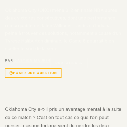
Oklahoma City (OKC) mène 3-2 en finale NBA après
deux victoires consécutives, dont une performance
remarquable de Jalen Williams. Tandis qu’Indiana
peine à trouver des solutions, notamment à cause d’un
Tyrese Haliburton diminué, le Game 6 pourrait bien
sceller le sort de la série.
PAR
BASTIEN MAURIN
PARTAGER →
POSER UNE QUESTION
Oklahoma City a-t-il pris un avantage mental à la suite
de ce match ? C’est en tout cas ce que l’on peut
penser, puisque Indiana vient de perdre les deux