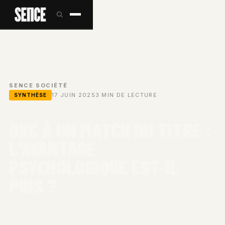
SENCE
/
SOCIÉTÉ
/
17 JUIN 2025
3 MIN DE LECTURE
SYNTHÈSE
OKC À UN MATCH DU TITRE :
L’AVANTAGE
PSYCHOLOGIQUE EST-IL
PRIS ?