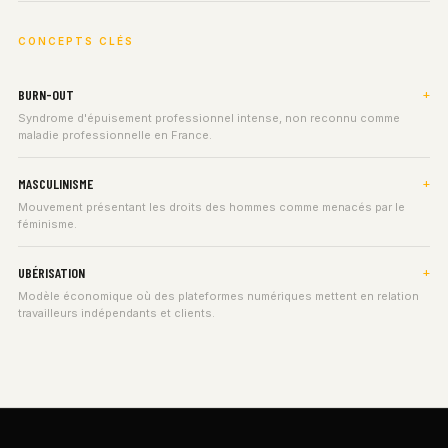
CONCEPTS CLÉS
BURN-OUT
Syndrome d'épuisement professionnel intense, non reconnu comme
maladie professionnelle en France.
MASCULINISME
Mouvement présentant les droits des hommes comme menacés par le
féminisme.
UBÉRISATION
Modèle économique où des plateformes numériques mettent en relation
travailleurs indépendants et clients.