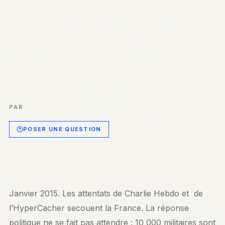
Où est ton fusil ? Où est ton arme ? C'est au rythme de
cette lancinante question que les Français assistent
aujourd'hui à un déploiement militaire sans précédent.
L’opération Sentinelle déambule dans nos rues, fusil
en bandoulière, regard scrutateur, et pourtant... la
menace demeure, insaisissable.
PAR
JULIAN BAZAIDIA-GERVASI
PARTAGER →
POSER UNE QUESTION
Janvier 2015. Les attentats de Charlie Hebdo et de
l’HyperCacher secouent la France. La réponse
politique ne se fait pas attendre : 10 000 militaires sont