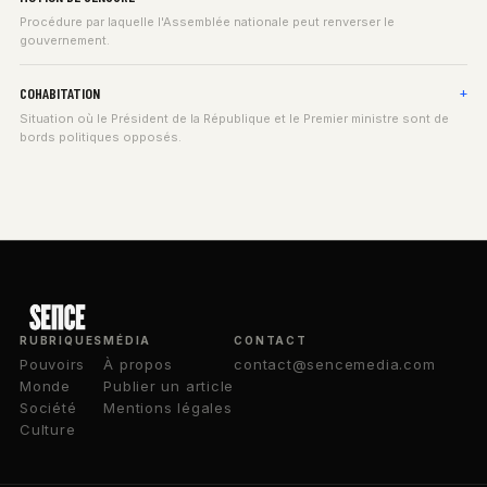
Procédure par laquelle l'Assemblée nationale peut renverser le
gouvernement.
COHABITATION
Situation où le Président de la République et le Premier ministre sont de
bords politiques opposés.
RUBRIQUES
MÉDIA
CONTACT
Pouvoirs
À propos
contact@sencemedia.com
Monde
Publier un article
Société
Mentions légales
Culture