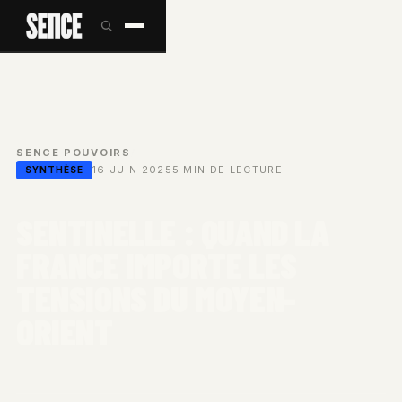
SENCE
/
POUVOIRS
/
16 JUIN 2025
5 MIN DE LECTURE
SYNTHÈSE
SENTINELLE : QUAND LA
FRANCE IMPORTE LES
TENSIONS DU MOYEN-
ORIENT